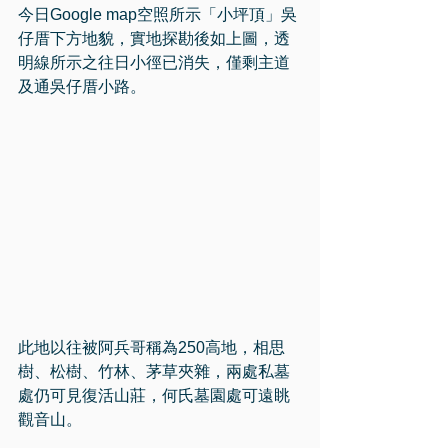
今日Google map空照所示「小坪頂」吳
仔厝下方地貌，實地探勘後如上圖，透
明線所示之往日小徑已消失，僅剩主道
及通吳仔厝小路。
此地以往被阿兵哥稱為250高地，相思
樹、松樹、竹林、茅草夾雜，兩處私墓
處仍可見復活山莊，何氏墓園處可遠眺
觀音山。