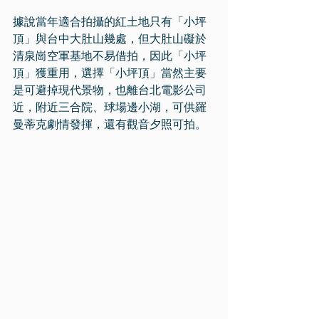
據說當年適合拍攝的紅土地只有「小坪
頂」與台中大肚山幾處，但大肚山礙於
清泉崗空軍基地不易借拍，因此「小坪
頂」獲重用，選擇「小坪頂」當然主要
是可避掉現代景物，也離台北電影公司
近，附近三合院、球場邊小湖，可供羅
曼蒂克劇情發揮，還有觀音夕照可拍。