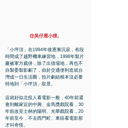
往吳仔厝小徑。
「小坪頂」在1994年後逐漸沉寂，有段
時間成了越野機車練習地，1998年製片
廠被軍方裁併，除了出借場地，再也不
自製委製影劇了，由於交通便利造就台
灣成一日生活圈，拍片劇組根本沒必要
特地到「小坪頂」取景。
這就好似北投人看電影一般，40年前還
會到離家近的中興、金馬獎戲院看，30
年前改至士林的陽明、光華戲院看，20
年前至今，不去西門町、東區看電影那
才叫奇怪。