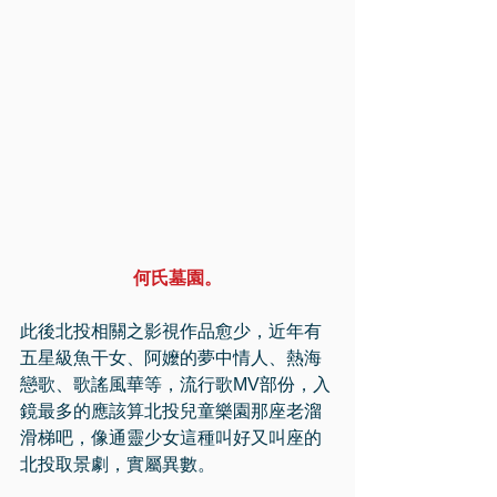
何氏墓園。
此後北投相關之影視作品愈少，近年有
五星級魚干女、阿嬤的夢中情人、熱海
戀歌、歌謠風華等，流行歌MV部份，入
鏡最多的應該算北投兒童樂園那座老溜
滑梯吧，像通靈少女這種叫好又叫座的
北投取景劇，實屬異數。