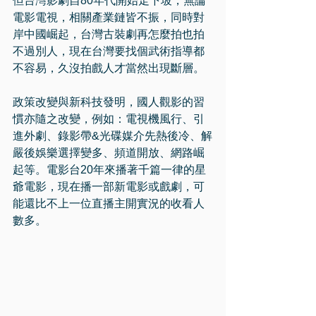
但台灣影劇自80年代開始走下坡，無論
電影電視，相關產業鏈皆不振，同時對
岸中國崛起，台灣古裝劇再怎麼拍也拍
不過別人，現在台灣要找個武術指導都
不容易，久沒拍戲人才當然出現斷層。
政策改變與新科技發明，國人觀影的習
慣亦隨之改變，例如：電視機風行、引
進外劇、錄影帶&光碟媒介先熱後冷、解
嚴後娛樂選擇變多、頻道開放、網路崛
起等。電影台20年來播著千篇一律的星
爺電影，現在播一部新電影或戲劇，可
能還比不上一位直播主開實況的收看人
數多。