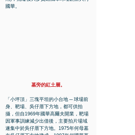
國華。
墓旁的紅土層。
「小坪頂」三塊平坦的小台地 ─ 球場前
身、靶場、吳仔厝下方地，都可供拍
攝，但自1969年國華高爾夫開業，靶場
因軍事訓練減少出借後，主要拍片場域
遂集中於吳仔厝下方地。1975年何母墓