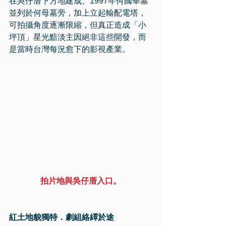
在吳仔厝下方地建成、1997年何國華墓
並列於何母墓旁，加上立起輸配電塔，
可拍攝角度逐漸限縮，但真正造成「小
坪頂」星光黯淡主因絕非這些開發，而
是當時台灣每況愈下的影視產業。
拍片地與吳仔厝入口。
紅土地貌獨特．劇組絡繹於途