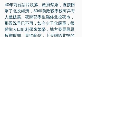
40年前台語片沒落、政府禁娼，直接衝
擊了北投經濟，30年前政戰學校阿兵哥
人數破萬、夜間部學生滿佈北投夜市，
那景況早已不再，如今少子化嚴重，很
難靠人口紅利帶來繁榮，地方發展最忌
殺雞取卵、盲從亂仿，上天賜給北投的
福份 ─ 溫泉，如果哪一天枯竭了，北投
拿什麼再去留住在地人、吸引外地人
呢？