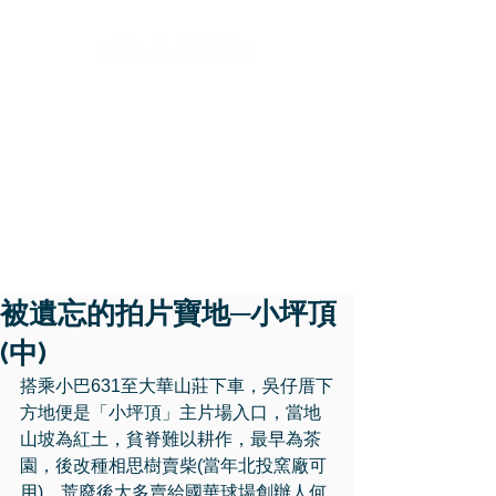
​說
被遺忘的拍片寶地─小坪頂
(中)
搭乘小巴631至大華山莊下車，吳仔厝下
方地便是「小坪頂」主片場入口，當地
山坡為紅土，貧脊難以耕作，最早為茶
園，後改種相思樹賣柴(當年北投窯廠可
用)，荒廢後大多賣給國華球場創辦人何