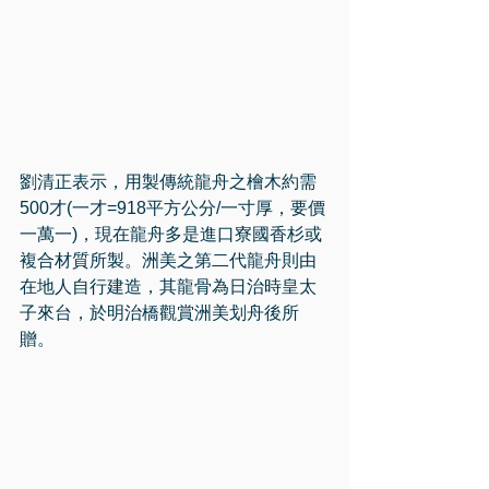
劉清正表示，用製傳統龍舟之檜木約需
500才(一才=918平方公分/一寸厚，要價
一萬一)，現在龍舟多是進口寮國香杉或
複合材質所製。洲美之第二代龍舟則由
在地人自行建造，其龍骨為日治時皇太
子來台，於明治橋觀賞洲美划舟後所
贈。