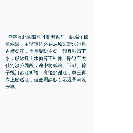
  每年台北國際龍舟賽開戰前，約端午節
前兩週，主辦單位必在屈原宮請法師循
古禮祭江，市長親臨主祭、龍舟點睛下
水，船隊迎上水仙尊王神像一路巡至大
佳河濱公園段，途中將紙錢、五穀、粽
子投河獻江祈福。賽後的謝江，尊王再
次上船巡江，但全場靜默以示還予河境
安寧。