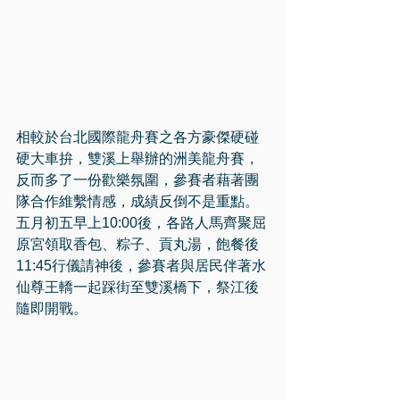
相較於台北國際龍舟賽之各方豪傑硬碰
硬大車拚，雙溪上舉辦的洲美龍舟賽，
反而多了一份歡樂氛圍，參賽者藉著團
隊合作維繫情感，成績反倒不是重點。
五月初五早上10:00後，各路人馬齊聚屈
原宮領取香包、粽子、貢丸湯，飽餐後
11:45行儀請神後，參賽者與居民伴著水
仙尊王轎一起踩街至雙溪橋下，祭江後
隨即開戰。