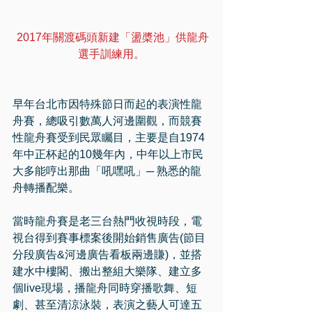
2017年關渡碼頭新建「盪槳池」供龍舟
選手訓練用。
早年台北市因特殊節日而起的表演性龍
舟賽，總吸引數萬人河邊圍觀，而競賽
性龍舟賽受到民眾矚目，主要是自1974
年中正杯起的10幾年內，中年以上市民
大多能哼出那曲「吼嘿吼」─ 熟悉的龍
舟轉播配樂。
當時龍舟賽是老三台熱門收視時段，電
視台得到賽事標案後開始銷售廣告(節目
分段廣告&河邊廣告看板兩邊賺)，並搭
建水中樓閣、搬出整組大樂隊、建立多
個live現場，播龍舟同時穿播歌舞、短
劇、甚至清涼泳裝，表演之藝人可達五