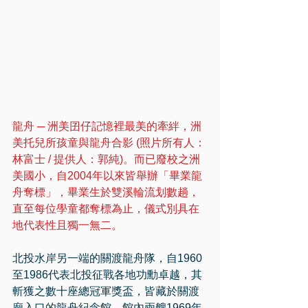
龍舟 ─ 洲美囝仔記憶裡最美的牽絆，洲
美托兒所孩童與龍舟合影 (照片所有人：
林富士 / 提供人：郭純)。而已廢校之洲
美國小，自2004年以來皆舉辦「畢業龍
舟奪標」，畢業生於雙溪輪流划數趟，
直至每位學童都奪標為止，儀式別具在
地代表性且獨一無二。
北投水岸另一端的關渡龍舟隊，自1960
至1986代表北投征戰各地功勳卓越，其
斬獲之數十座總冠軍獎盃，皆藏於關渡
廟入口的龍舟紀念館，館內兩艘1969年