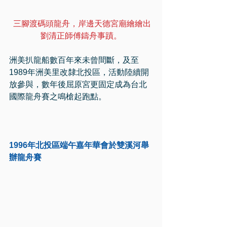
三腳渡碼頭龍舟，岸邊天德宮廟繪繪出
劉清正師傅鑄舟事蹟。
洲美扒龍船數百年來未曾間斷，及至
1989年洲美里改隸北投區，活動陸續開
放參與，數年後屈原宮更固定成為台北
國際龍舟賽之鳴槍起跑點。
1996年北投區端午嘉年華會於雙溪河舉
辦龍舟賽