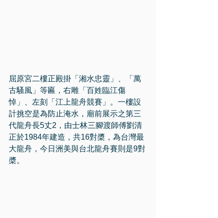
屈原宮二樓正殿掛「湘水忠靈」、「萬
古騷風」等匾，右雕「百姓臨江傷
悼」、左刻「江上龍舟競賽」。一樓設
計挑空是為防止淹水，廟前展示之第三
代龍舟長5丈2，由士林三腳渡師傅劉清
正於1984年建造，共16對槳，為台灣最
大龍舟，今日洲美與台北龍舟賽則是9對
槳。