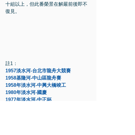
十組以上，但此番榮景在解嚴前後即不
復見。
註1：
1957淡水河-台北市龍舟大競賽
1958基隆河-中山區龍舟賽
1958年淡水河-中興大橋竣工
1980年淡水河-國慶
1977年淡水河-中正杯
1989年新店溪-中正杯
1996年基隆河-台北國際龍舟賽。
「那年我們坐在淡水河邊，看著台北市