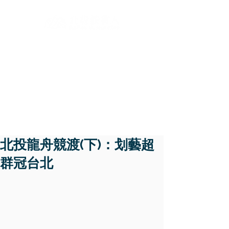
​說
北投龍舟競渡(下)：划藝超
群冠台北