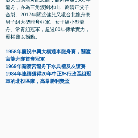
龍舟，亦為三角渡劉木山、劉清正父子
合製。2017年關渡健兒又獲台北龍舟賽
男子組大型龍舟亞軍、女子組小型龍
舟、常青組冠軍，超過60年傳承實力，
霸權難以撼動。
1958年慶祝中興大橋通車龍舟賽，關渡
宮龍舟隊首奪冠軍
1969年關渡宮龍舟下水典禮及友誼賽
1984年連續獲得20年中正杯行政區組冠
軍的北投區隊，高舉勝利獎盃