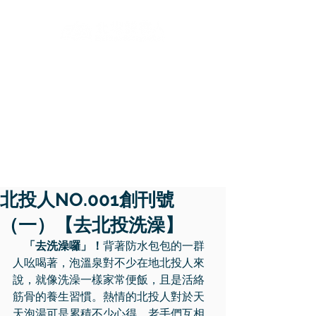
​說
北投人NO.001創刊號
（一）【去北投洗澡】
    「去洗澡囉」！
背著防水包包的一群
人吆喝著，泡溫泉對不少在地北投人來
說，就像洗澡一樣家常便飯，且是活絡
筋骨的養生習慣。熱情的北投人對於天
天泡湯可是累積不少心得，老手們互相