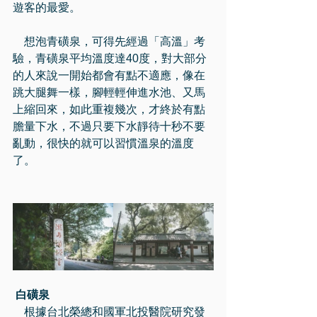
遊客的最愛。
    想泡青磺泉，可得先經過「高溫」考
驗，青磺泉平均溫度達40度，對大部分
的人來說一開始都會有點不適應，像在
跳大腿舞一樣，腳輕輕伸進水池、又馬
上縮回來，如此重複幾次，才終於有點
膽量下水，不過只要下水靜待十秒不要
亂動，很快的就可以習慣溫泉的溫度
了。
白磺泉
    根據台北榮總和國軍北投醫院研究發