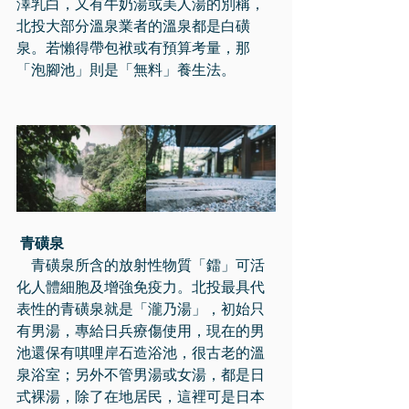
澤乳白，又有牛奶湯或美人湯的別稱，
北投大部分溫泉業者的溫泉都是白磺
泉。若懶得帶包袱或有預算考量，那
「泡腳池」則是「無料」養生法。
青磺泉
    青磺泉所含的放射性物質「鐳」可活
化人體細胞及增強免疫力。北投最具代
表性的青磺泉就是「瀧乃湯」，初始只
有男湯，專給日兵療傷使用，現在的男
池還保有唭哩岸石造浴池，很古老的溫
泉浴室；另外不管男湯或女湯，都是日
式裸湯，除了在地居民，這裡可是日本