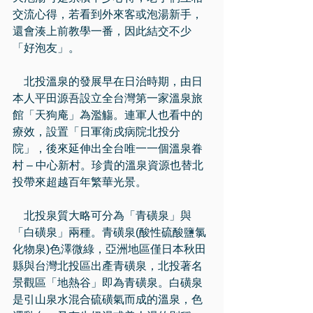
交流心得，若看到外來客或泡湯新手，
還會湊上前教學一番，因此結交不少
「好泡友」。
    北投溫泉的發展早在日治時期，由日
本人平田源吾設立全台灣第一家溫泉旅
館「天狗庵」為濫觴。連軍人也看中的
療效，設置「日軍衛戍病院北投分
院」，後來延伸出全台唯一一個溫泉眷
村 – 中心新村。珍貴的溫泉資源也替北
投帶來超越百年繁華光景。
    北投泉質大略可分為「青磺泉」與
「白磺泉」兩種。青磺泉(酸性硫酸鹽氯
化物泉)色澤微綠，亞洲地區僅日本秋田
縣與台灣北投區出產青磺泉，北投著名
景觀區「地熱谷」即為青磺泉。白磺泉
是引山泉水混合硫磺氣而成的溫泉，色