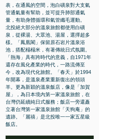
表，在通風的空間，泡白磺泉對大支氣
管通氣量有幫助，並可提升肺部通氣
量，有助身體循環和氣管纖毛運動。
北投絕大部分的溫泉旅館都使用白磺
泉，從裸湯、大眾池、湯屋，選擇超多
樣。「鳳凰閣」保留原石岩片溫泉浴
池，搭配榻榻米，有著傳統日式氛圍。
「熱海」具有跨時代的意義，自1971年
還存在風化產業的時代，一路流傳至
今，改為現代化旅館。「春天」於1994
年開幕，是溫泉產業重新復出的領頭
羊。更為新穎的溫泉飯店，像是「加賀
屋」，為日本境內第一家溫泉旅館，在
台灣仍延續純日式服務；飯店一旁還矗
立著台灣第一家溫泉旅館「天狗庵」的
遺跡。「麗禧」是北投唯一一家五星級
飯店。